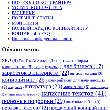
ПОРТФОЛИО КОПИРАЙТЕРА
УСЛУГИ КОПИРАЙТЕРА
РАСЦЕНКИ
ПОЛЕЗНЫЕ СТАТЬИ
МОИ КНИГИ
ПОЛНЫЙ ГАЙД ПО КОПИРАЙТИНГУ
КОНТАКТЫ и FAQ
Политика конфиденциальности
Облако меток
SEO
(8)
биржа
Яндекс Дзен
(4)
Тик Ток
(3)
авито
(1)
для бизнеса
(17)
копирайтинга
(5)
гаджеты
(3)
блог
(2)
заработок в интернете
(22)
интернет-магазин
(3)
копирайтинг
(26)
копирайтинг для начинающих
литература
(20)
(7)
маркетинг
(6)
лендинг
(2)
монетизация
написание текстов
(41)
написание отзывов
(3)
(2)
полезные подборки
(29)
полезные сайты
(5)
продающий копирайтинг
продажа текстов
(12)