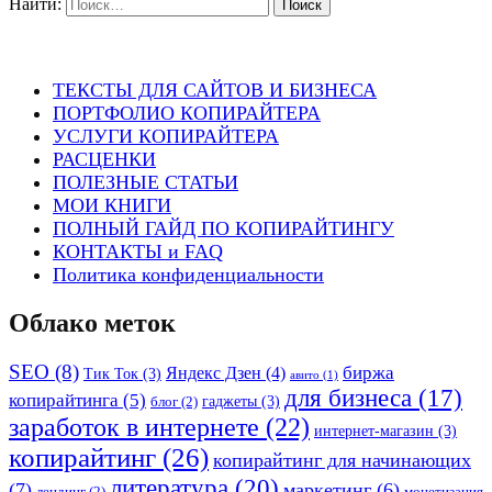
Найти:
ТЕКСТЫ ДЛЯ САЙТОВ И БИЗНЕСА
ПОРТФОЛИО КОПИРАЙТЕРА
УСЛУГИ КОПИРАЙТЕРА
РАСЦЕНКИ
ПОЛЕЗНЫЕ СТАТЬИ
МОИ КНИГИ
ПОЛНЫЙ ГАЙД ПО КОПИРАЙТИНГУ
КОНТАКТЫ и FAQ
Политика конфиденциальности
Облако меток
SEO
(8)
биржа
Яндекс Дзен
(4)
Тик Ток
(3)
авито
(1)
для бизнеса
(17)
копирайтинга
(5)
гаджеты
(3)
блог
(2)
заработок в интернете
(22)
интернет-магазин
(3)
копирайтинг
(26)
копирайтинг для начинающих
литература
(20)
(7)
маркетинг
(6)
лендинг
(2)
монетизация