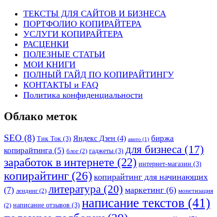
ТЕКСТЫ ДЛЯ САЙТОВ И БИЗНЕСА
ПОРТФОЛИО КОПИРАЙТЕРА
УСЛУГИ КОПИРАЙТЕРА
РАСЦЕНКИ
ПОЛЕЗНЫЕ СТАТЬИ
МОИ КНИГИ
ПОЛНЫЙ ГАЙД ПО КОПИРАЙТИНГУ
КОНТАКТЫ и FAQ
Политика конфиденциальности
Облако меток
SEO
(8)
биржа
Яндекс Дзен
(4)
Тик Ток
(3)
авито
(1)
для бизнеса
(17)
копирайтинга
(5)
гаджеты
(3)
блог
(2)
заработок в интернете
(22)
интернет-магазин
(3)
копирайтинг
(26)
копирайтинг для начинающих
литература
(20)
(7)
маркетинг
(6)
лендинг
(2)
монетизация
написание текстов
(41)
написание отзывов
(3)
(2)