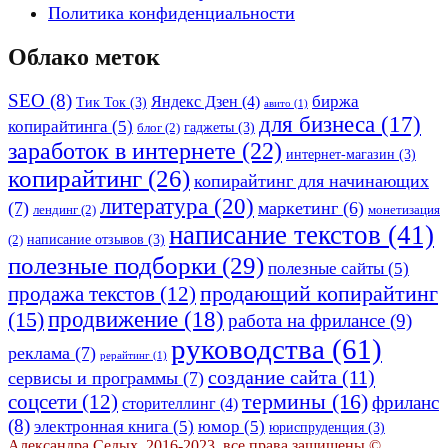
Политика конфиденциальности
Облако меток
SEO
(8)
биржа
Яндекс Дзен
(4)
Тик Ток
(3)
авито
(1)
для бизнеса
(17)
копирайтинга
(5)
гаджеты
(3)
блог
(2)
заработок в интернете
(22)
интернет-магазин
(3)
копирайтинг
(26)
копирайтинг для начинающих
литература
(20)
(7)
маркетинг
(6)
лендинг
(2)
монетизация
написание текстов
(41)
написание отзывов
(3)
(2)
полезные подборки
(29)
полезные сайты
(5)
продающий копирайтинг
продажа текстов
(12)
(15)
продвижение
(18)
работа на фрилансе
(9)
руководства
(61)
реклама
(7)
рерайтинг
(1)
создание сайта
(11)
сервисы и программы
(7)
термины
(16)
соцсети
(12)
фриланс
сторителлинг
(4)
(8)
электронная книга
(5)
юмор
(5)
юриспруденция
(3)
Александра Седых, 2016-2023, все права защищены ©