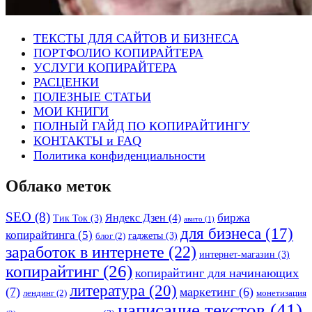
ТЕКСТЫ ДЛЯ САЙТОВ И БИЗНЕСА
ПОРТФОЛИО КОПИРАЙТЕРА
УСЛУГИ КОПИРАЙТЕРА
РАСЦЕНКИ
ПОЛЕЗНЫЕ СТАТЬИ
МОИ КНИГИ
ПОЛНЫЙ ГАЙД ПО КОПИРАЙТИНГУ
КОНТАКТЫ и FAQ
Политика конфиденциальности
Облако меток
SEO
(8)
биржа
Яндекс Дзен
(4)
Тик Ток
(3)
авито
(1)
для бизнеса
(17)
копирайтинга
(5)
гаджеты
(3)
блог
(2)
заработок в интернете
(22)
интернет-магазин
(3)
копирайтинг
(26)
копирайтинг для начинающих
литература
(20)
(7)
маркетинг
(6)
лендинг
(2)
монетизация
написание текстов
(41)