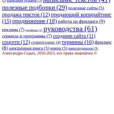
написание отзывов
(3)
(2)
полезные подборки
(29)
полезные сайты
(5)
продающий копирайтинг
продажа текстов
(12)
(15)
продвижение
(18)
работа на фрилансе
(9)
руководства
(61)
реклама
(7)
рерайтинг
(1)
создание сайта
(11)
сервисы и программы
(7)
термины
(16)
соцсети
(12)
фриланс
сторителлинг
(4)
(8)
электронная книга
(5)
юмор
(5)
юриспруденция
(3)
Александра Седых, 2016-2023, все права защищены ©