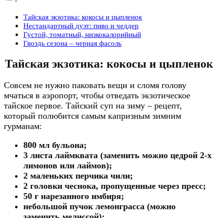
Тайская экзотика: кокосы и цыпленок
Нестандартный дуэт: пиво и чеддер
Густой, томатный, низкокалорийный
Гвоздь сезона – черная фасоль
Тайская экзотика: кокосы и цыпленок
Совсем не нужно паковать вещи и сломя голову
мчаться в аэропорт, чтобы отведать экзотическое
тайское первое. Тайский суп на зиму – рецепт,
который полюбится самым капризным зимним
гурманам:
800 мл бульона;
3 листа лаймквата (заменить можно цедрой 2-х
лимонов или лаймов);
2 маленьких перчика чили;
2 головки чеснока, пропущенные через пресс;
50 г нарезанного имбиря;
небольшой пучок лемонграсса (можно
заменить мелиссой);