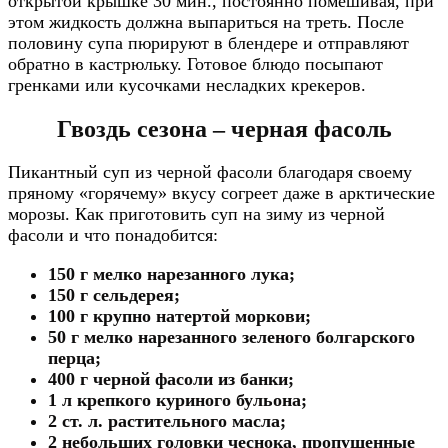
открытой крышке 30 мин., постоянно помешивая, при
этом жидкость должна выпариться на треть. После
половину супа пюрируют в блендере и отправляют
обратно в кастрюльку. Готовое блюдо посыпают
гренками или кусочками несладких крекеров.
Гвоздь сезона – черная фасоль
Пикантный суп из черной фасоли благодаря своему
пряному «горячему» вкусу согреет даже в арктические
морозы. Как приготовить суп на зиму из черной
фасоли и что понадобится:
150 г мелко нарезанного лука;
150 г сельдерея;
100 г крупно натертой моркови;
50 г мелко нарезанного зеленого болгарского
перца;
400 г черной фасоли из банки;
1 л крепкого куриного бульона;
2 ст. л. растительного масла;
2 небольших головки чеснока, пропущенные