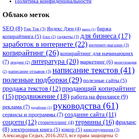
Политика конфиденциальности
Облако меток
SEO
(8)
биржа
Яндекс Дзен
(4)
Тик Ток
(3)
авито
(1)
для бизнеса
(17)
копирайтинга
(5)
гаджеты
(3)
блог
(2)
заработок в интернете
(22)
интернет-магазин
(3)
копирайтинг
(26)
копирайтинг для начинающих
литература
(20)
(7)
маркетинг
(6)
лендинг
(2)
монетизация
написание текстов
(41)
написание отзывов
(3)
(2)
полезные подборки
(29)
полезные сайты
(5)
продающий копирайтинг
продажа текстов
(12)
(15)
продвижение
(18)
работа на фрилансе
(9)
руководства
(61)
реклама
(7)
рерайтинг
(1)
создание сайта
(11)
сервисы и программы
(7)
термины
(16)
соцсети
(12)
фриланс
сторителлинг
(4)
(8)
электронная книга
(5)
юмор
(5)
юриспруденция
(3)
Александра Седых, 2016-2023, все права защищены ©